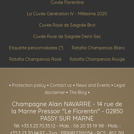
Cuvée Florentine
La Cuvée Génération IV - Millésime 2020
Cuvée Rosé de Saignée Brut
Cuvée Rosé de Saignée Demi-Sec
Etiquette personnalisées (*)
Ratafia Champenois Blanc
Ratafia Champenois Rosé
Ratafia Champenois Rouge
•
Protection policy
•
Contact us
•
News and Events
•
Legal
disclaimer
•
The Blog
•
Champagne Alain NAVARRE
-
14 rue de
la Marne Pressoir "Le Florentin" -
02850
PASSY SUR MARNE
Tél. +33.3.23.70.35.12
- Mob. : 06 20 33 19 98 - Mob. :
+33.3.23.70.64.97 - Tva. : FR91812761054 - RCS : 812 761