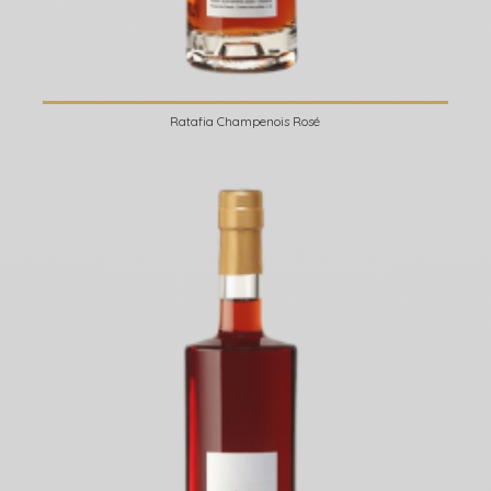
Ratafia Champenois Rosé