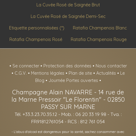
La Cuvée Rosé de Saignée Brut
La Cuvée Rosé de Saignée Demi-Sec
Etiquette personnalisées (*)
Ratafia Champenois Blanc
Ratafia Champenois Rosé
Ratafia Champenois Rouge
•
Se connecter
•
Protection des données
•
Nous contacter
•
C.G.V.
•
Mentions légales
•
Plan de site
•
Actualités
•
Le
Blog
•
Journée Portes ouvertes
•
Champagne Alain NAVARRE
-
14 rue de
la Marne Pressoir "Le Florentin" -
02850
PASSY SUR MARNE
Tél. +33.3.23.70.35.12
- Mob. : 06 20 33 19 98 - Tva. :
FR91812761054 - RCS : 812 761 054
- L'abus d'alcool est dangereux pour la santé, sachez consommer avec