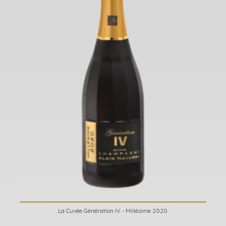
La Cuvée Génération IV - Millésime 2020