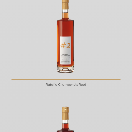
Ratafia Champenois Rosé