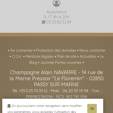
Assistance
7j /7, 9h à 20h.
03.23.82.32.64
•
Se connecter
•
Protection des données
•
Nous contacter
•
C.G.V.
•
Mentions légales
•
Plan de site
•
Actualités
•
Le
Blog
•
Journée Portes ouvertes
•
Champagne Alain NAVARRE
-
14 rue de
la Marne Pressoir "Le Florentin" -
02850
PASSY SUR MARNE
Tél. +33.3.23.70.35.12
- Mob. : 06 20 33 19 98 - Tva. :
FR91812761054 - RCS : 812 761 054
- L'abus d'alcool est dangereux pour la santé, sachez consommer avec
En poursuivant votre navigation sans modifier
Ok
modération - La vente d'alcool est interdite aux mineurs de -18ans -
vos paramètres, vous acceptez l'utilisation des