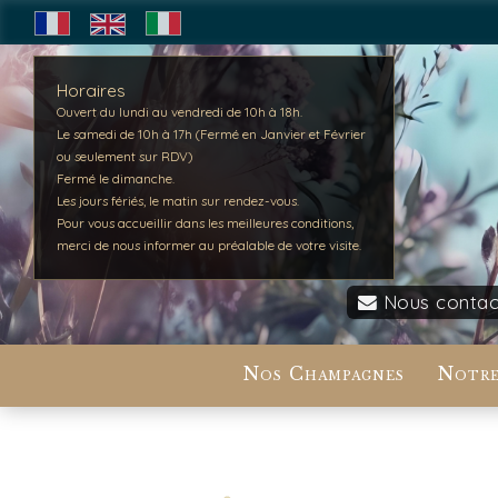
Horaires
Ouvert du lundi au vendredi de 10h à 18h.
Le samedi de 10h à 17h (Fermé en Janvier et Février
ou seulement sur RDV)
Fermé le dimanche.
Les jours fériés, le matin sur rendez-vous.
Pour vous accueillir dans les meilleures conditions,
merci de nous informer au préalable de votre visite.
Nous contac
Nos Champagnes
Notre