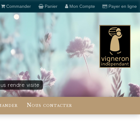
Commander
Panier
Mon Compte
Payer en ligne
s rendre visite
ander
Nous contacter