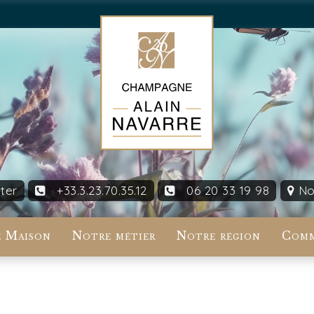
ter
+33.3.23.70.35.12
06 20 33 19 98
Nou
 Maison
Notre métier
Notre région
Comm