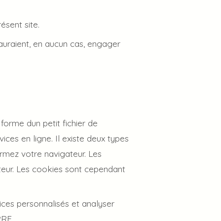
sent site.
 sauraient, en aucun cas, engager
orme dun petit fichier de
ices en ligne. Il existe deux types
ermez votre navigateur. Les
teur. Les cookies sont cependant
vices personnalisés et analyser
RRE .