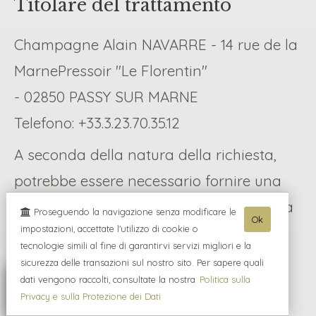
Titolare del trattamento
Champagne Alain NAVARRE - 14 rue de la
MarnePressoir "Le Florentin"
- 02850 PASSY SUR MARNE
Telefono: +33.3.23.70.35.12
A seconda della natura della richiesta,
potrebbe essere necessario fornire una
prova della propria identità prima che la
Proseguendo la navigazione senza modificare le
Ok
impostazioni, accettate l'utilizzo di cookie o
richiesta possa essere soddisfatta.
tecnologie simili al fine di garantirvi servizi migliori e la
sicurezza delle transazioni sul nostro sito. Per sapere quali
dati vengono raccolti, consultate la nostra
Politica sulla
Avete inoltre il diritto di rivolgervi alla
Privacy e sulla Protezione dei Dati