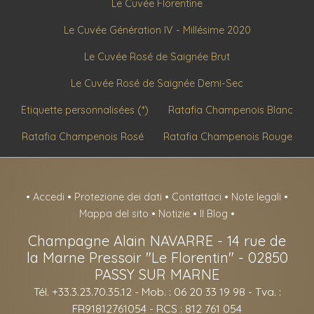
Le Cuvée Florentine
Le Cuvée Génération IV - Millésime 2020
Le Cuvée Rosé de Saignée Brut
Le Cuvée Rosé de Saignée Demi-Sec
Etiquette personnalisées (*)
Ratafia Champenois Blanc
Ratafia Champenois Rosé
Ratafia Champenois Rouge
•
Accedi
•
Protezione dei dati
•
Contattaci
•
Note legali
•
Mappa del sito
•
Notizie
•
Il Blog
•
Champagne Alain NAVARRE
-
14 rue de
la Marne Pressoir "Le Florentin" -
02850
PASSY SUR MARNE
Tél. +33.3.23.70.35.12
- Mob. : 06 20 33 19 98 - Tva. :
FR91812761054 - RCS : 812 761 054