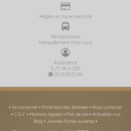
Réglez en toute sécurité
Réceptionnez
tranquillement chez vous
Assistance
7j /7, 9h à 20h.
03.23.82.32.64
•
Se connecter
•
Protection des données
•
Nous contacter
•
C.G.V.
•
Mentions légales
•
Plan de site
•
Actualités
•
Le
Blog
•
Journée Portes ouvertes
•