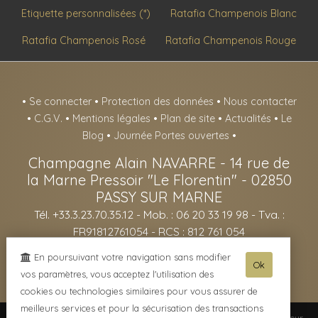
Etiquette personnalisées (*)
Ratafia Champenois Blanc
Ratafia Champenois Rosé
Ratafia Champenois Rouge
•
Se connecter
•
Protection des données
•
Nous contacter
•
C.G.V.
•
Mentions légales
•
Plan de site
•
Actualités
•
Le
Blog
•
Journée Portes ouvertes
•
Champagne Alain NAVARRE
-
14 rue de
la Marne Pressoir "Le Florentin" -
02850
PASSY SUR MARNE
Tél. +33.3.23.70.35.12
- Mob. : 06 20 33 19 98 - Tva. :
FR91812761054 - RCS : 812 761 054
- L'abus d'alcool est dangereux pour la santé, sachez consommer avec
En poursuivant votre navigation sans modifier
Ok
modération - La vente d'alcool est interdite aux mineurs de -18ans -
vos paramètres, vous acceptez l'utilisation des
cookies ou technologies similaires pour vous assurer de
meilleurs services et pour la sécurisation des transactions
© 2003-2026 Champagne Alain NAVARRE -
Réalisation enovanet
-
Moteur