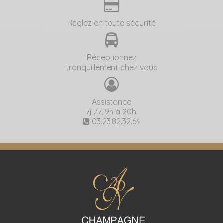
Réglez en toute sécurité
Réceptionnez
tranquillement chez vous
Assistance
7j /7, 9h à 20h.
03.23.82.32.64