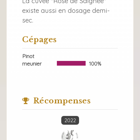
La cuvée "Rosé de Saignée"
existe aussi en dosage demi-
sec.
Cépages
Pinot
meunier
100%
Récompenses
2022