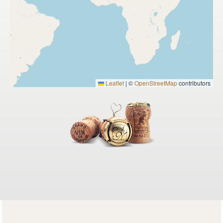
Leaflet
|
©
OpenStreetMap
contributors