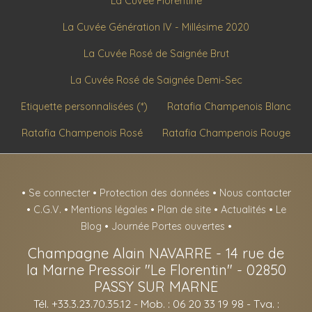
La Cuvée Florentine
La Cuvée Génération IV - Millésime 2020
La Cuvée Rosé de Saignée Brut
La Cuvée Rosé de Saignée Demi-Sec
Etiquette personnalisées (*)
Ratafia Champenois Blanc
Ratafia Champenois Rosé
Ratafia Champenois Rouge
•
Se connecter
•
Protection des données
•
Nous contacter
•
C.G.V.
•
Mentions légales
•
Plan de site
•
Actualités
•
Le
Blog
•
Journée Portes ouvertes
•
Champagne Alain NAVARRE
-
14 rue de
la Marne Pressoir "Le Florentin" -
02850
PASSY SUR MARNE
Tél. +33.3.23.70.35.12
- Mob. : 06 20 33 19 98 - Tva. :