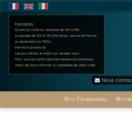
Horaires
Ouvert du lundi au vendredi de 10h à 18h.
Le samedi de 10h à 17h (Fermé en Janvier et Février
ou seulement sur RDV)
Fermé le dimanche.
Les jours fériés, le matin sur rendez-vous.
Pour vous accueillir dans les meilleures conditions,
merci de nous informer au préalable de votre visite.
Nous contac
Nos Champagnes
Notre