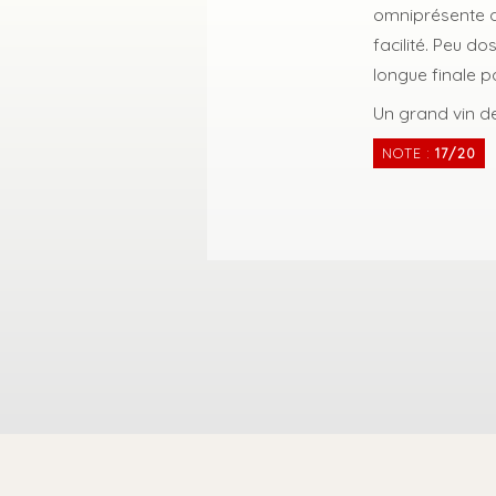
omniprésente d
facilité. Peu d
longue finale p
Un grand vin d
NOTE :
17/20