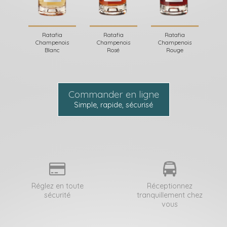
Ratafia
Ratafia
Ratafia
Champenois
Champenois
Champenois
Blanc
Rosé
Rouge
Commander en ligne
Simple, rapide, sécurisé
Réglez en toute
Réceptionnez
sécurité
tranquillement chez
vous