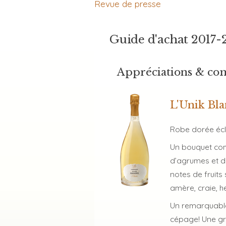
Revue de presse
Guide d'achat 2017-
Appréciations & co
L'Unik Bla
Robe dorée écl
Un bouquet comp
d’agrumes et de
notes de fruits
amère, craie, h
Un remarquable
cépage! Une gra