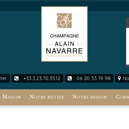
ter
+33.3.23.70.35.12
06 20 33 19 98
Nou
 Maison
Notre métier
Notre région
Comm