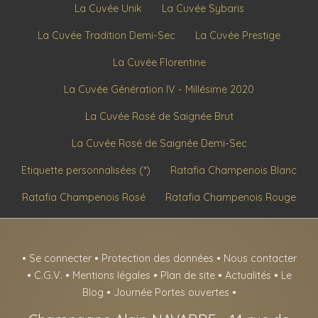
La Cuvée Unik
La Cuvée Sybaris
La Cuvée Tradition Demi-Sec
La Cuvée Prestige
La Cuvée Florentine
La Cuvée Génération IV - Millésime 2020
La Cuvée Rosé de Saignée Brut
La Cuvée Rosé de Saignée Demi-Sec
Etiquette personnalisées (*)
Ratafia Champenois Blanc
Ratafia Champenois Rosé
Ratafia Champenois Rouge
•
Se connecter
•
Protection des données
•
Nous contacter
•
C.G.V.
•
Mentions légales
•
Plan de site
•
Actualités
•
Le
Blog
•
Journée Portes ouvertes
•