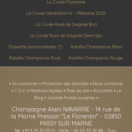
La Cuvée Florentine
La Cuvée Génération IV - Millésime 2020
La Cuvée Rosé de Saignée Brut
La Cuvée Rosé de Saignée Demi-Sec
Etiquette personnalisées (*)
Ratafia Champenois Blanc
Ratafia Champenois Rosé
Ratafia Champenois Rouge
•
Se connecter
•
Protection des données
•
Nous contacter
•
C.G.V.
•
Mentions légales
•
Plan de site
•
Actualités
•
Le
Blog
•
Journée Portes ouvertes
•
Champagne Alain NAVARRE
-
14 rue de
la Marne Pressoir "Le Florentin" -
02850
PASSY SUR MARNE
Tél. +33.3.23.70.35.12
- Mob. : 06 20 33 19 98 - Tva. :