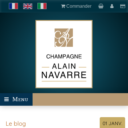
Commander
Menu
Le blog
01
JANV.