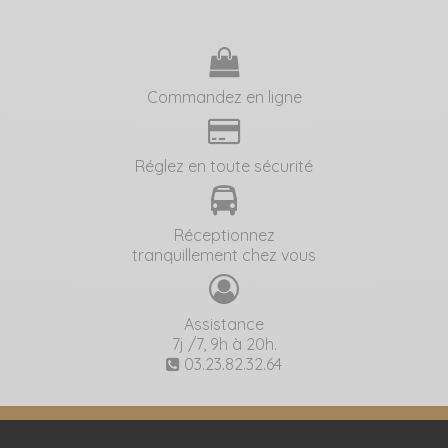
Commandez en ligne
Réglez en toute sécurité
Réceptionnez
tranquillement chez vous
Assistance
7j /7, 9h à 20h.
03.23.82.32.64