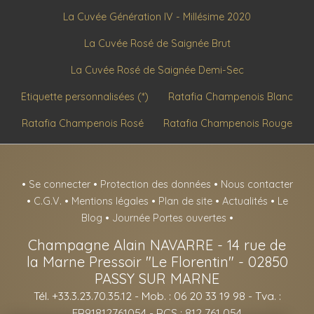
La Cuvée Génération IV - Millésime 2020
La Cuvée Rosé de Saignée Brut
La Cuvée Rosé de Saignée Demi-Sec
Etiquette personnalisées (*)
Ratafia Champenois Blanc
Ratafia Champenois Rosé
Ratafia Champenois Rouge
•
Se connecter
•
Protection des données
•
Nous contacter
•
C.G.V.
•
Mentions légales
•
Plan de site
•
Actualités
•
Le
Blog
•
Journée Portes ouvertes
•
Champagne Alain NAVARRE
-
14 rue de
la Marne Pressoir "Le Florentin" -
02850
PASSY SUR MARNE
Tél. +33.3.23.70.35.12
- Mob. : 06 20 33 19 98 - Tva. :
FR91812761054 - RCS : 812 761 054