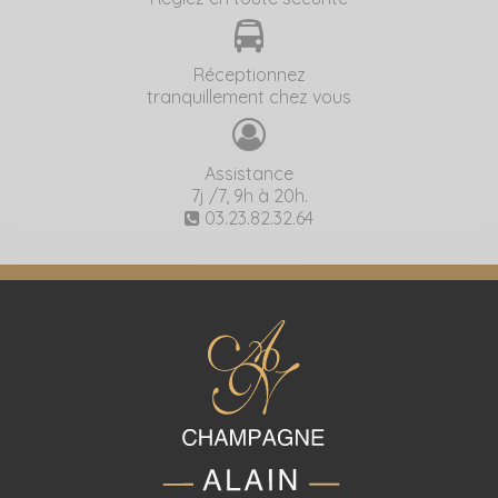
Réceptionnez
tranquillement chez vous
Assistance
7j /7, 9h à 20h.
03.23.82.32.64