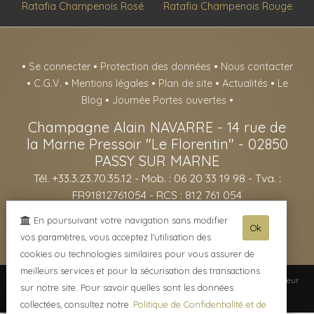
Ratafia Champenois Rosé
Ratafia Champenois Rouge
•
Se connecter
•
Protection des données
•
Nous contacter
•
C.G.V.
•
Mentions légales
•
Plan de site
•
Actualités
•
Le
Blog
•
Journée Portes ouvertes
•
Champagne Alain NAVARRE
-
14 rue de
la Marne Pressoir "Le Florentin" -
02850
PASSY SUR MARNE
Tél. +33.3.23.70.35.12
- Mob. : 06 20 33 19 98 - Tva. :
FR91812761054 - RCS : 812 761 054
- L'abus d'alcool est dangereux pour la santé, sachez consommer avec
En poursuivant votre navigation sans modifier
Ok
modération - La vente d'alcool est interdite aux mineurs de -18ans -
vos paramètres, vous acceptez l'utilisation des
cookies ou technologies similaires pour vous assurer de
meilleurs services et pour la sécurisation des transactions
© 2003-2026 Champagne Alain NAVARRE -
Réalisation enovanet
-
Moteur
sur notre site. Pour savoir quelles sont les données
eChampagne
- 1 visiteur connecté.
collectées, consultez notre
Politique de Confidentialité et de