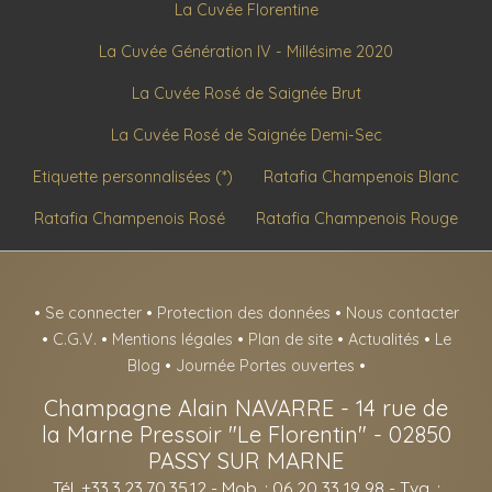
La Cuvée Florentine
La Cuvée Génération IV - Millésime 2020
La Cuvée Rosé de Saignée Brut
La Cuvée Rosé de Saignée Demi-Sec
Etiquette personnalisées (*)
Ratafia Champenois Blanc
Ratafia Champenois Rosé
Ratafia Champenois Rouge
•
Se connecter
•
Protection des données
•
Nous contacter
•
C.G.V.
•
Mentions légales
•
Plan de site
•
Actualités
•
Le
Blog
•
Journée Portes ouvertes
•
Champagne Alain NAVARRE
-
14 rue de
la Marne Pressoir "Le Florentin" -
02850
PASSY SUR MARNE
Tél. +33.3.23.70.35.12
- Mob. : 06 20 33 19 98 - Tva. :