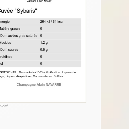
-code®