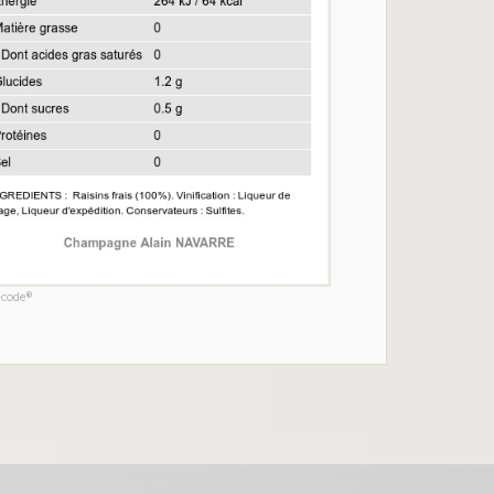
-code®