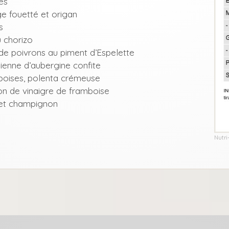
es
e fouetté et origan
s
u chorizo
de poivrons au piment d’Espelette
ienne d’aubergine confite
boises, polenta crémeuse
on de vinaigre de framboise
e et champignon
Nutri