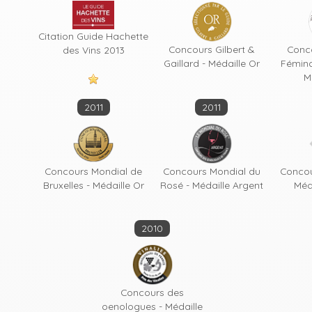
Citation Guide Hachette
Concours Gilbert &
Conc
des Vins 2013
Gaillard - Médaille Or
Fémina
M
2011
2011
Concours Mondial de
Concours Mondial du
Concou
Bruxelles - Médaille Or
Rosé - Médaille Argent
Méd
2010
Concours des
oenologues - Médaille