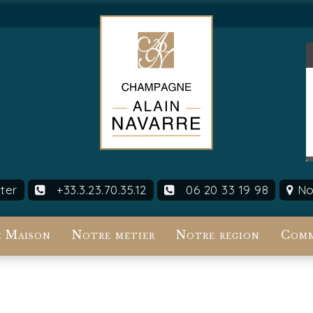
ter
+33.3.23.70.35.12
06 20 33 19 98
Nou
 Maison
Notre métier
Notre région
Comm