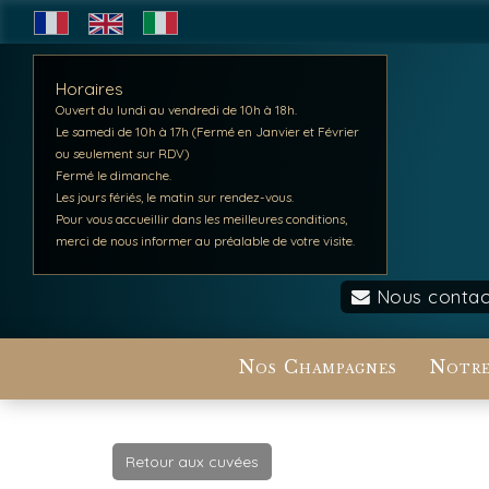
Horaires
Ouvert du lundi au vendredi de 10h à 18h.
Le samedi de 10h à 17h (Fermé en Janvier et Février
ou seulement sur RDV)
Fermé le dimanche.
Les jours fériés, le matin sur rendez-vous.
Pour vous accueillir dans les meilleures conditions,
merci de nous informer au préalable de votre visite.
Nous contac
Nos Champagnes
Notre
Retour aux cuvées