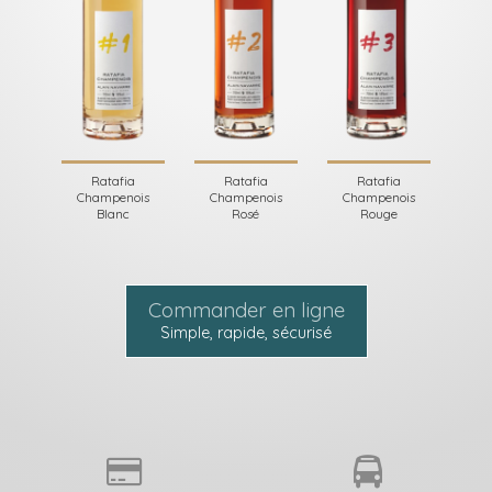
Ratafia
Ratafia
Ratafia
Champenois
Champenois
Champenois
Blanc
Rosé
Rouge
Commander en ligne
Simple, rapide, sécurisé